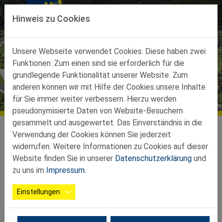
Direkt zur Hauptnavigation springen
Direkt zum Inhalt springen
Hinweis zu Cookies
Unsere Webseite verwendet Cookies. Diese haben zwei
Funktionen: Zum einen sind sie erforderlich für die
grundlegende Funktionalität unserer Website. Zum
anderen können wir mit Hilfe der Cookies unsere Inhalte
Bildergalerien
für Sie immer weiter verbessern. Hierzu werden
pseudonymisierte Daten von Website-Besuchern
gesammelt und ausgewertet. Das Einverständnis in die
pressbaum.noe-senioren.at
Galerien
Verwendung der Cookies können Sie jederzeit
widerrufen. Weitere Informationen zu Cookies auf dieser
Wanderung Hochramalpe 21. Mai 2025
Website finden Sie in unserer
Datenschutzerklärung
und
zu uns im
Impressum
.
Einstellungen