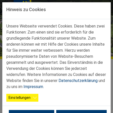
Direkt zur Hauptnavigation springen
Direkt zum Inhalt springen
Hinweis zu Cookies
Unsere Webseite verwendet Cookies. Diese haben zwei
Funktionen: Zum einen sind sie erforderlich für die
grundlegende Funktionalität unserer Website. Zum
anderen können wir mit Hilfe der Cookies unsere Inhalte
Aktuelles
für Sie immer weiter verbessern. Hierzu werden
pseudonymisierte Daten von Website-Besuchern
gesammelt und ausgewertet. Das Einverständnis in die
pressbaum.noe-senioren.at
Start
Verwendung der Cookies können Sie jederzeit
widerrufen. Weitere Informationen zu Cookies auf dieser
Tagesausflug ins Ennstal – Aroniahof,
Website finden Sie in unserer
Datenschutzerklärung
und
Kirchenwirt und schwimmende
zu uns im
Impressum
.
Almhütte
Einstellungen
05.05.2026